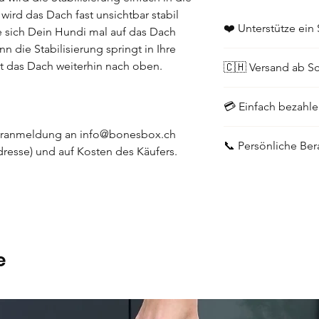
wird das Dach fast unsichtbar stabil
❤️ Unterstütze ein 
e sich Dein Hundi mal auf das Dach
n die Stabilisierung springt in Ihre
Bei uns findest Du so
 das Dach weiterhin nach oben.
🇨🇭 Versand ab S
Deinen Lieblingshund
Etwas.
Schneller Versand di
💳 Einfach bezahle
unser Bestes, dass de
möglich bei dir eintrif
Twint, Kreditkarte, P
Voranmeldung an info@bonesbox.ch
📞 Persönliche Be
auch Rechnung und a
resse) und auf Kosten des Käufers.
Du brauchst Beratung
keine Bots und keine
auf Deine Nachricht!
079 634 57 84
e