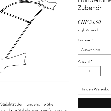
Hundehöhle
Zubehör
Prei
CHF 34.90
zzgl. Versand
Grösse
*
Auswählen
Anzahl
*
In den Warenko
r
Stabilität
der Hundehöhle Shell
rd die Stabilisierung einfach in die