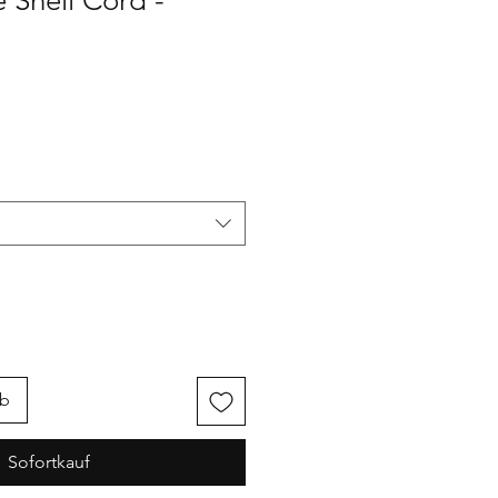
 Shell Cord -
s
rb
Sofortkauf