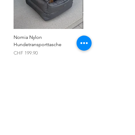
Nomia Nylon
Valea Nylon
Hundetransporttasche
Hundetransporttasche
Preis
Preis
CHF 199.90
CHF 199.90
zzgl. Versand
zzgl. Versand