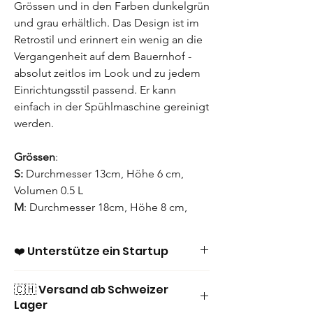
Grössen und in den Farben dunkelgrün
und grau erhältlich. Das Design ist im
Retrostil und erinnert ein wenig an die
Vergangenheit auf dem Bauernhof -
absolut zeitlos im Look und zu jedem
Einrichtungsstil passend. Er kann
einfach in der Spühlmaschine gereinigt
werden.
Grössen
:
S:
Durchmesser 13cm, Höhe 6 cm,
Volumen 0.5 L
M
: Durchmesser 18cm, Höhe 8 cm,
Volumen 1.2 L
❤️ Unterstütze ein Startup
Material
: Emaille
Bei uns findest Du sorgfältig kuratierte
🇨🇭 Versand ab Schweizer
Pflege
: Spülmaschinen geeignet
Produkte für Deinen Lieblingshund, mit viel
Lager
Style und dem speziellen Etwas.