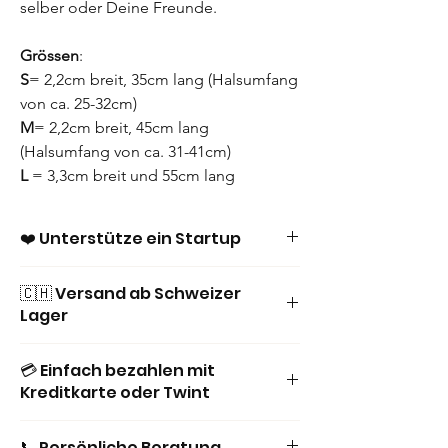
selber oder Deine Freunde.
Grössen
:
S
= 2,2cm breit, 35cm lang (Halsumfang
von ca. 25-32cm)
M
= 2,2cm breit, 45cm lang
(Halsumfang von ca. 31-41cm)
L
= 3,3cm breit und 55cm lang
(Halsumfang von ca. 38-48cm)
❤️ Unterstütze ein Startup
Messanleitung
: Nimm ein Messband
und lege es lose um den Hals Deines
Bei uns findest Du sorgfältig kuratierte
🇨🇭 Versand ab Schweizer
Hundes. Dabei sollten zwei fingerbreit
Produkte für Deinen Lieblingshund, mit viel
Lager
Style und dem speziellen Etwas.
unter dem Band Platz haben.
Schneller Versand direkt aus der Schweiz!
Pflegehinweis
: Diese Halsbänder
💳 Einfach bezahlen mit
Wir geben unser Bestes, dass deine
Kreditkarte oder Twint
können von Hand mit einer milden
Bestellung so schnell wie möglich bei dir
Seife und warmem Wasser gereinigt
eintrifft! 📦
Twint, Kreditkarte, PayPal: Wir nehmen
und dann an der Luft (nicht an der
📞 Persönliche Beratung